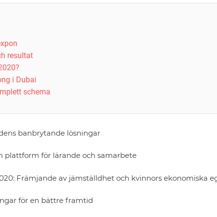
 expon
h resultat
 2020?
ong i Dubai
omplett schema
idens banbrytande lösningar
 plattform för lärande och samarbete
2020: Främjande av jämställdhet och kvinnors ekonomiska 
ingar för en bättre framtid