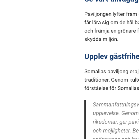
Paviljongen lyfter fram
får lära sig om de håll
och främja en grönare f
skydda miljön.
Upplev gästfrihet
Somalias paviljong erbj
traditioner. Genom kult
förståelse för Somalias
Sammanfattningsvis
upplevelse. Genom a
rikedomar, ger pav
och möjligheter. B