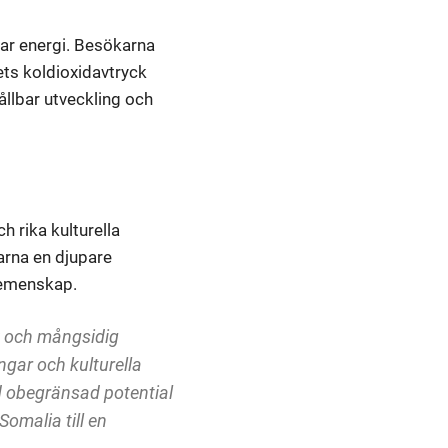
bar energi. Besökarna
ets koldioxidavtryck
ållbar utveckling och
 rika kulturella
arna en djupare
 gemenskap.
k och mångsidig
ngar och kulturella
d obegränsad potential
omalia till en