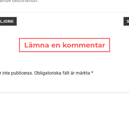
ande destination.
ring
N
ILJONG
S
Lämna en kommentar
inte publiceras.
Obligatoriska fält är märkta
*