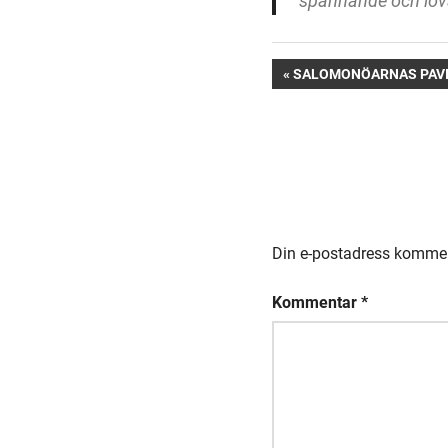
spännande och lov
Inläggsnavige
FÖREGÅENDE:
SALOMONÖARNAS PAV
Din e-postadress kommer 
Kommentar
*