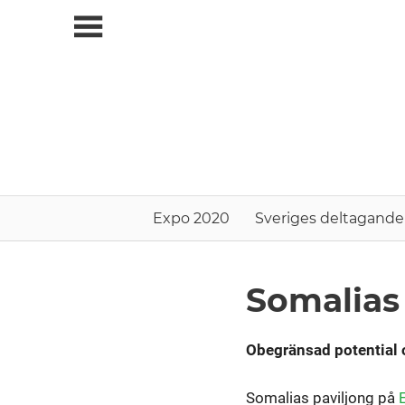
Skip
to
content
Expo 2020
Sveriges deltagande
Somalias
Paviljonger
Obegränsad potential o
Somalias paviljong på