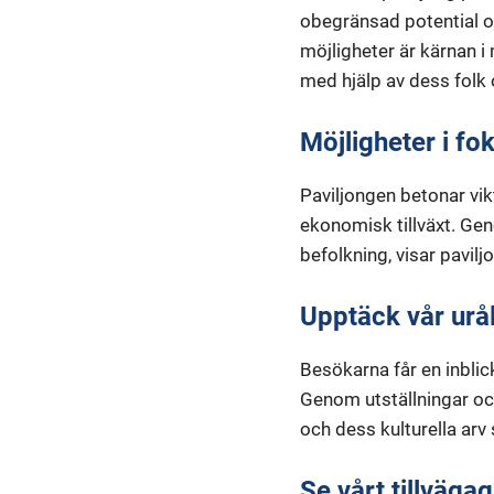
obegränsad potential o
möjligheter är kärnan i
med hjälp av dess folk 
Möjligheter i fok
Paviljongen betonar vik
ekonomisk tillväxt. Gen
befolkning, visar pavilj
Upptäck vår urål
Besökarna får en inblick
Genom utställningar och
och dess kulturella arv
Se vårt tillväga