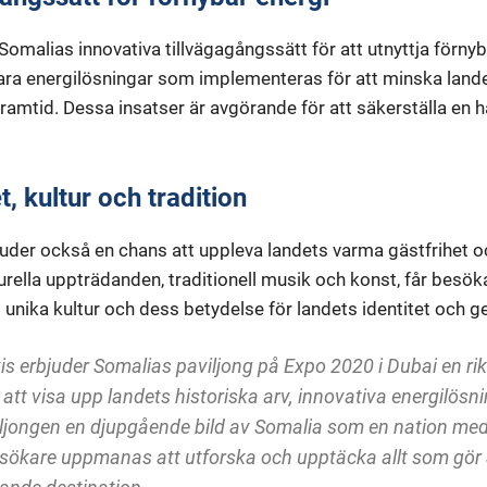
 Somalias innovativa tillvägagångssätt för att utnyttja förny
bara energilösningar som implementeras för att minska land
ramtid. Dessa insatser är avgörande för att säkerställa en h
, kultur och tradition
uder också en chans att uppleva landets varma gästfrihet och
urella uppträdanden, traditionell musik och konst, får besök
 unika kultur och dess betydelse för landets identitet och
 erbjuder Somalias paviljong på Expo 2020 i Dubai en ri
tt visa upp landets historiska arv, innovativa energilösni
iljongen en djupgående bild av Somalia som en nation me
esökare uppmanas att utforska och upptäcka allt som gör S