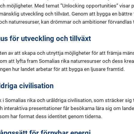
ch möjligheter. Med temat ”Unlocking opportunities” visar p
 mänsklig utveckling och tillväxt. Genom att bygga en bättre
och naturresurser, kan drömmar och ambitioner förvandlas til
us för utveckling och tillväxt
ten av att skapa och utnyttja möjligheter för att främja män
om att lyfta fram Somalias rika naturresurser och dess krea
ongen hur landet arbetar för att bygga en ljusare framtid.
driga civilisation
 i Somalias rika och uråldriga civilisation, som sträcker sig t
 interaktiva presentationer får besökarna lära sig om lande
 som har format dess identitet genom tiderna.
gångssätt för förnybar energi