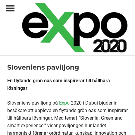
Skip
to
content
Expo2020.se
Sloveniens paviljong
Paviljonger
–
din
En flytande grön oas som inspirerar till hållbara
svenska
lösningar
guide
Sloveniens paviljong på
Expo
2020 i Dubai bjuder in
till
besökare att uppleva en flytande grön oas som inspirerar
Dubai
till hållbara lösningar. Med temat ”Slovenia. Green and
smart experience.” visar paviljongen hur landet
och
harmoniskt förenar orörd natur, kunskap, innovation och