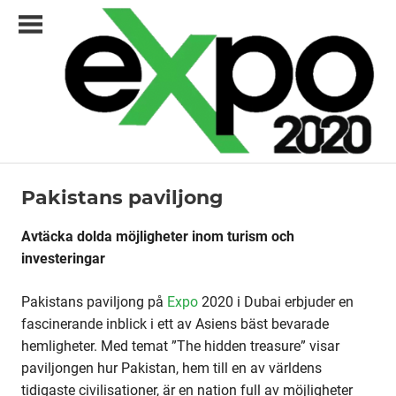
Skip
to
content
Expo2020.se
Pakistans paviljong
Paviljonger
–
din
Avtäcka dolda möjligheter inom turism och
svenska
investeringar
guide
Pakistans paviljong på
Expo
2020 i Dubai erbjuder en
till
fascinerande inblick i ett av Asiens bäst bevarade
Dubai
hemligheter. Med temat ”The hidden treasure” visar
paviljongen hur Pakistan, hem till en av världens
och
tidigaste civilisationer, är en nation full av möjligheter