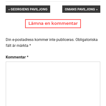
Inläggsnavigering
FÖREGÅENDE:
NÄSTA:
GEORGIENS PAVILJONG
OMANS PAVILJONG
Lämna en kommentar
Din e-postadress kommer inte publiceras.
Obligatoriska
fält är märkta
*
Kommentar
*