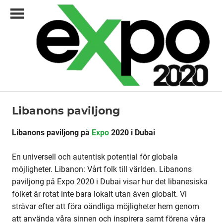
Skip
to
content
Expo2020.se
Libanons paviljong
Paviljonger
–
din
Libanons paviljong på
Expo
2020 i Dubai
svenska
En universell och autentisk potential för globala
guide
möjligheter. Libanon: Vårt folk till världen. Libanons
till
paviljong på Expo 2020 i Dubai visar hur det libanesiska
Dubai
folket är rotat inte bara lokalt utan även globalt. Vi
strävar efter att föra oändliga möjligheter hem genom
och
att använda våra sinnen och inspirera samt förena våra