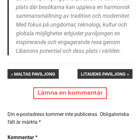
plats där besökarna kan uppleva en harmonisk
sammansmältning av tradition och modernitet.
Med fokus på ungdomar, teknologi, kultur och
globala möjligheter erbjuder paviljongen en
inspirerande och engagerande resa genom
Libanons potential och dess plats i världen.
Inläggsnavigering
FÖREGÅENDE:
NÄSTA:
MALTAS PAVILJONG
LITAUENS PAVILJONG
Lämna en kommentar
Din e-postadress kommer inte publiceras.
Obligatoriska
fält är märkta
*
Kommentar
*